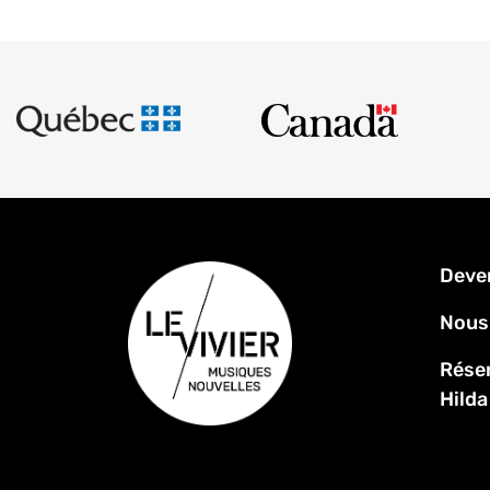
Men
Deve
Pied
de
Nous
page
Réser
Hilda