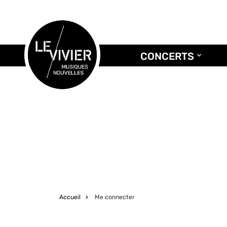
Aller
au
contenu
principal
CONCERTS
Accueil
Me connecter
Fil