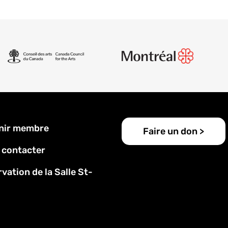
u
nir membre
Faire un don >
 contacter
vation de la Salle St-