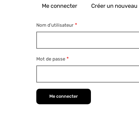
d'Ariane
Me connecter
Créer un nouveau
Primary
tabs
Nom d'utilisateur
Mot de passe