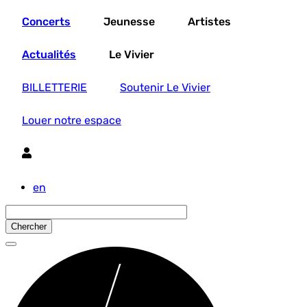
Aller
Concerts
Jeunesse
Artistes
au
contenu
principal
Actualités
Le Vivier
BILLETTERIE
Soutenir Le Vivier
Louer notre espace
Utilisateur
en