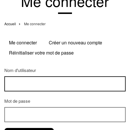
Me connecter
Accueil
Me connecter
Fil
d'Ariane
Me connecter
Créer un nouveau compte
Primary
Réinitialiser votre mot de passe
tabs
Nom d'utilisateur
Mot de passe