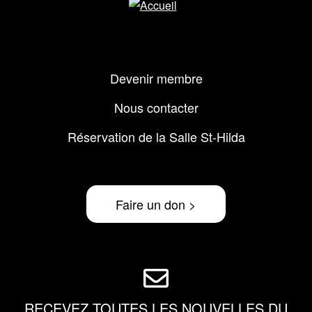
Menu
Devenir membre
Pied
de
Nous contacter
page
Réservation de la Salle St-Hilda
Faire un don >
RECEVEZ TOUTES LES NOUVELLES DU