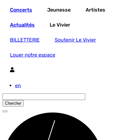
Aller
Concerts
Jeunesse
Artistes
au
contenu
principal
Actualités
Le Vivier
BILLETTERIE
Soutenir Le Vivier
Louer notre espace
Utilisateur
en