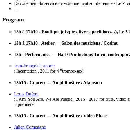
Dévoilement du service de visionnement sur demande
«
Le Viv
…
Program
13h à 17h10 - Boutique (disques, livres, partitions…), Le 
13h à 17h10 - Atelier — Salon des musiciens / Cosimu
13h - Performance — Hall / Productions Totem contempor
Jean-François Laporte
:
Incantation
,
2011
for
4 "trompe-sax"
13h15 - Concert — Amphithéâtre / Akousma
Louis Dufort
:
I Am, You Are, We Are Plastic
,
2016
-
2017
for
flute, video 
- premiere
13h15 - Concert — Amphithéâtre / Video Phase
Julien Compagne