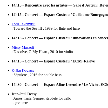
14h15 - Rencontre avec les artistes — Salle d’Auteuil: Ré
14h15 - Concert — Espace Custeau / Guillaume Bourgogn
Toru Takemitsu
:
Toward the Sea III
,
1989
for
flute and harp
14h15 - Concert — Espace Custeau / Innovations en concer
Missy Mazzoli
:
Dissolve, O My Heart
,
2010
for
violin
14h15 - Concert — Espace Custeau / ECM+Relève
Keiko Devaux
:
Sépulcre
,
2016
for
double bass
14h30 - Concert — Espace Aline-Letendre / Le Vivier, EC
Jean-Paul Dessy
:
Amos, Isaïe, Semper gaudete
for
cello
- premiere