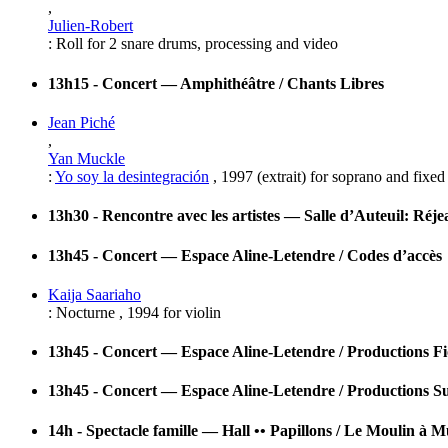
,
Julien-Robert
:
Roll
for
2 snare drums, processing and video
13h15 - Concert — Amphithéâtre / Chants Libres
Jean Piché
,
Yan Muckle
:
Yo soy la desintegración
,
1997
(extrait)
for
soprano and fixe
13h30 - Rencontre avec les artistes — Salle d’Auteuil: Réj
13h45 - Concert — Espace Aline-Letendre / Codes d’accès
Kaija Saariaho
:
Nocturne
,
1994
for
violin
13h45 - Concert — Espace Aline-Letendre / Productions Fi
13h45 - Concert — Espace Aline-Letendre / Productions 
14h - Spectacle famille — Hall •• Papillons / Le Moulin à 