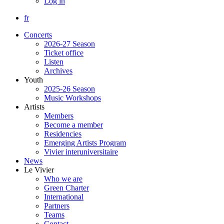
Log in
fr
Concerts
2026-27 Season
Ticket office
Listen
Archives
Youth
2025-26 Season
Music Workshops
Artists
Members
Become a member
Residencies
Emerging Artists Program
Vivier interuniversitaire
News
Le Vivier
Who we are
Green Charter
International
Partners
Teams
Contact