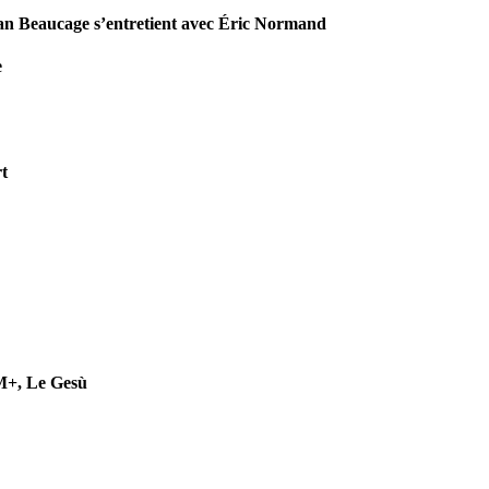
jean Beaucage s’entretient avec Éric Normand
e
t
M+, Le Gesù