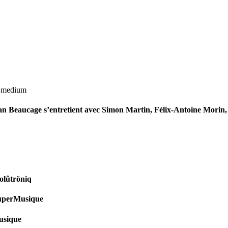
d medium
ean Beaucage s’entretient avec Simon Martin, Félix-Antoine Morin,
olûtröniq
SuperMusique
Musique