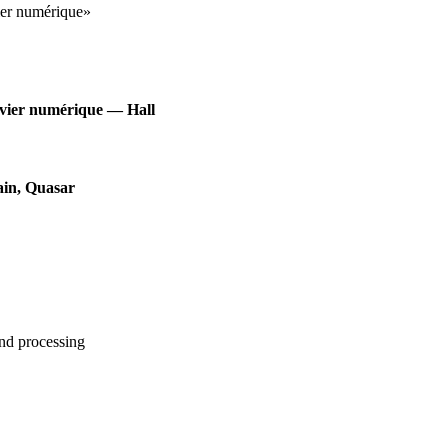
ier numérique
»
Vivier numérique — Hall
ain, Quasar
and processing