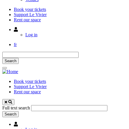
Book your tickets
Support Le Vivier
Rent our space
Utilisateur
Log in
fr
Book your tickets
Support Le Vivier
Rent our space
Full text search
Utilisateur